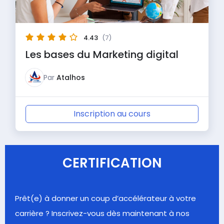
4.43
(7)
Les bases du Marketing digital
Par
Atalhos
Inscription au cours
« Précédent
Suivant »
CERTIFICATION
Prêt(e) à donner un coup d’accélérateur à votre
carrière ? Inscrivez-vous dès maintenant à nos