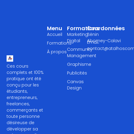
Menu
Formations
Coordonnées
Accueil
Marketing
Bénin
Digital
Abomey-Calavi
Email:
Formations
contact@atalhosco
Community
À propos
Management
Graphisme
Ces cours
complets et 100%
Publicités
pratique ont été
Canvas
conçu pour les
Design
étudiants,
entrepreneurs,
freelances,
commerçants et
toute personne
désireuse de
développer sa