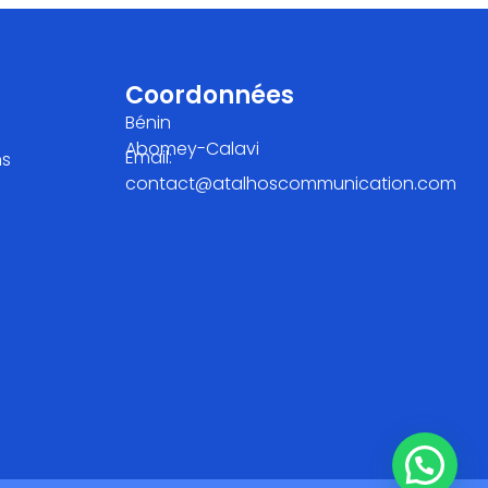
Coordonnées
Bénin
Abomey-Calavi
Email:
ns
contact@atalhoscommunication.com